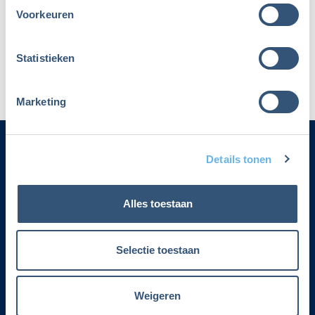
Voorkeuren
Maak dan een nieuw account aan
Statistieken
Marketing
Details tonen
Categorieën
Alles toestaan
Adverteren
Contact
Selectie toestaan
Voorwaarden lidmaatschap
Weigeren
Over Fiscalert