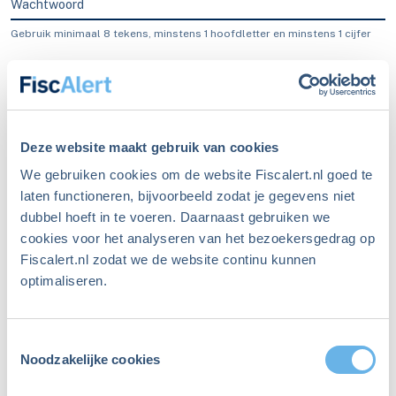
Wachtwoord
Gebruik minimaal 8 tekens, minstens 1 hoofdletter en minstens 1 cijfer
Blijf ingelogd
Inloggen
Deze website maakt gebruik van cookies
We gebruiken cookies om de website Fiscalert.nl goed te
laten functioneren, bijvoorbeeld zodat je gegevens niet
dubbel hoeft in te voeren. Daarnaast gebruiken we
Ben je je wachtwoord
cookies voor het analyseren van het bezoekersgedrag op
Fiscalert.nl zodat we de website continu kunnen
vergeten?
optimaliseren.
Maak een nieuw wachtwoord aan
Toestemmingsselectie
Niet meer ingelogd sinds
Noodzakelijke cookies
december 2023?