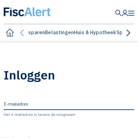
Besparen
Belastingen
Huis & Hypotheek
Sparen &
Inloggen
E-mailadres
Het e-mailadres is tevens de inlognaam