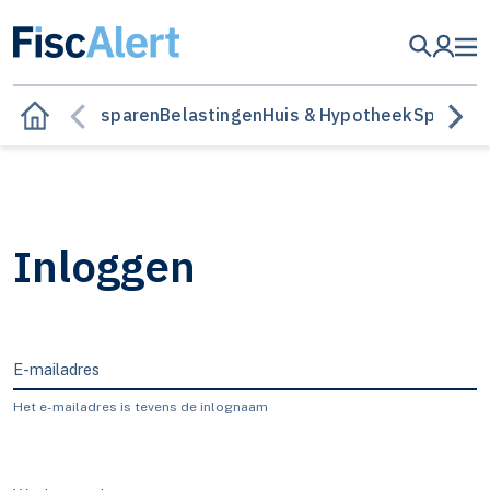
Besparen
Belastingen
Huis & Hypotheek
Sparen &
Inloggen
E-mailadres
Het e-mailadres is tevens de inlognaam