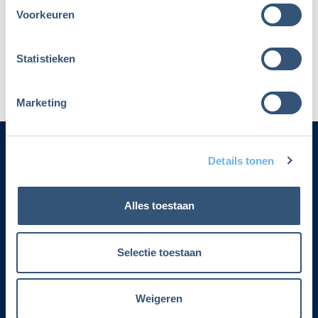
Voorkeuren
Maak dan een nieuw account aan
Statistieken
Marketing
Details tonen
Categorieën
Alles toestaan
Adverteren
Contact
Selectie toestaan
Voorwaarden lidmaatschap
Weigeren
Over Fiscalert