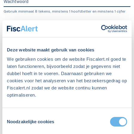
Wachtwoord
Gebruik minimaal 8 tekens, minstens 1 hoofdletter en minstens 1 cijfer
Blijf ingelogd
Inloggen
Deze website maakt gebruik van cookies
We gebruiken cookies om de website Fiscalert.nl goed te
laten functioneren, bijvoorbeeld zodat je gegevens niet
dubbel hoeft in te voeren. Daarnaast gebruiken we
Ben je je wachtwoord
cookies voor het analyseren van het bezoekersgedrag op
Fiscalert.nl zodat we de website continu kunnen
vergeten?
optimaliseren.
Maak een nieuw wachtwoord aan
Toestemmingsselectie
Niet meer ingelogd sinds
Noodzakelijke cookies
december 2023?