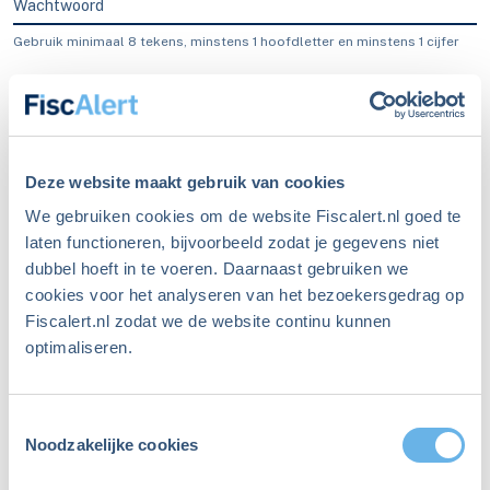
Wachtwoord
Gebruik minimaal 8 tekens, minstens 1 hoofdletter en minstens 1 cijfer
Blijf ingelogd
Inloggen
Deze website maakt gebruik van cookies
We gebruiken cookies om de website Fiscalert.nl goed te
laten functioneren, bijvoorbeeld zodat je gegevens niet
dubbel hoeft in te voeren. Daarnaast gebruiken we
Ben je je wachtwoord
cookies voor het analyseren van het bezoekersgedrag op
Fiscalert.nl zodat we de website continu kunnen
vergeten?
optimaliseren.
Maak een nieuw wachtwoord aan
Toestemmingsselectie
Niet meer ingelogd sinds
Noodzakelijke cookies
december 2023?