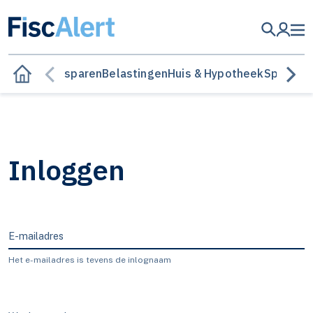
Besparen
Belastingen
Huis & Hypotheek
Sparen &
Inloggen
E-mailadres
Het e-mailadres is tevens de inlognaam