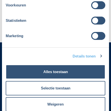
Voorkeuren
Maak dan een nieuw account aan
Statistieken
Marketing
Details tonen
Categorieën
Alles toestaan
Adverteren
Contact
Selectie toestaan
Voorwaarden lidmaatschap
Weigeren
Over Fiscalert