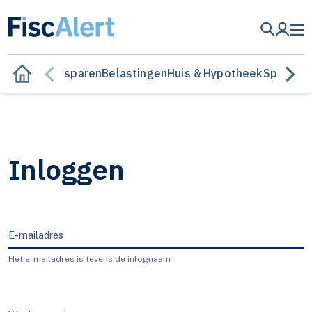
Besparen
Belastingen
Huis & Hypotheek
Sparen &
Inloggen
E-mailadres
Het e-mailadres is tevens de inlognaam