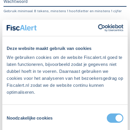
Wachtwoord
Gebruik minimaal 8 tekens, minstens 1 hoofdletter en minstens 1 cijfer
Blijf ingelogd
Inloggen
Deze website maakt gebruik van cookies
We gebruiken cookies om de website Fiscalert.nl goed te
laten functioneren, bijvoorbeeld zodat je gegevens niet
dubbel hoeft in te voeren. Daarnaast gebruiken we
Ben je je wachtwoord
cookies voor het analyseren van het bezoekersgedrag op
Fiscalert.nl zodat we de website continu kunnen
vergeten?
optimaliseren.
Maak een nieuw wachtwoord aan
Toestemmingsselectie
Niet meer ingelogd sinds
Noodzakelijke cookies
december 2023?