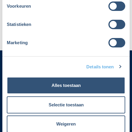
Voorkeuren
Maak dan een nieuw account aan
Statistieken
Marketing
Details tonen
Categorieën
Alles toestaan
Adverteren
Contact
Selectie toestaan
Voorwaarden lidmaatschap
Weigeren
Over Fiscalert