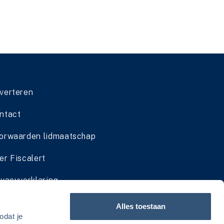
verteren
ntact
orwaarden lidmaatschap
er Fiscalert
ivacyverklaring
dmaatschap cadeau geven
Alles toestaan
odat je