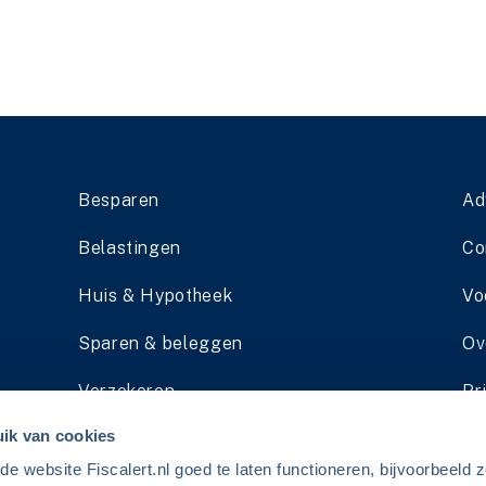
Besparen
Ad
Belastingen
Co
Huis & Hypotheek
Vo
Sparen & beleggen
Ov
Verzekeren
Pr
ik van cookies
Pensioen
Li
 website Fiscalert.nl goed te laten functioneren, bijvoorbeeld z