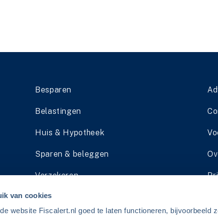
Besparen
Ad
Belastingen
Co
Huis & Hypotheek
Vo
Sparen & beleggen
Ov
Verzekeren
Pr
ik van cookies
Pensioen
Li
 website Fiscalert.nl goed te laten functioneren, bijvoorbeeld z