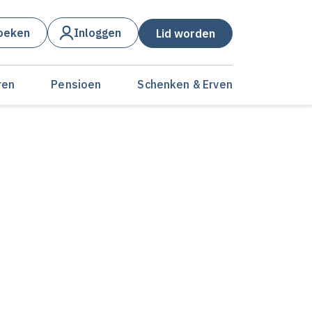
oeken
Inloggen
Lid worden
ren
Pensioen
Schenken & Erven