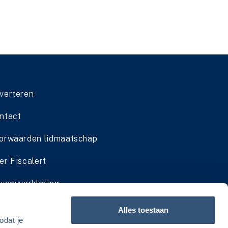
verteren
ntact
orwaarden lidmaatschap
er Fiscalert
ivacyverklaring
dmaatschap cadeau geven
Alles toestaan
odat je