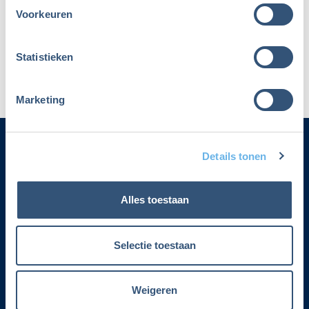
Voorkeuren
Maak dan een nieuw account aan
Statistieken
Marketing
Details tonen
Categorieën
Alles toestaan
Adverteren
Contact
Selectie toestaan
Voorwaarden lidmaatschap
Weigeren
Over Fiscalert