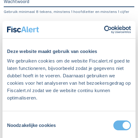
Wachtwoord
Gebruik minimaal 8 tekens, minstens 1 hoofdletter en minstens 1 cijfer
Blijf ingelogd
Inloggen
Deze website maakt gebruik van cookies
We gebruiken cookies om de website Fiscalert.nl goed te
laten functioneren, bijvoorbeeld zodat je gegevens niet
dubbel hoeft in te voeren. Daarnaast gebruiken we
Ben je je wachtwoord
cookies voor het analyseren van het bezoekersgedrag op
Fiscalert.nl zodat we de website continu kunnen
vergeten?
optimaliseren.
Maak een nieuw wachtwoord aan
Toestemmingsselectie
Niet meer ingelogd sinds
Noodzakelijke cookies
december 2023?