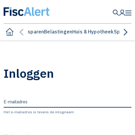
Besparen
Belastingen
Huis & Hypotheek
Sparen &
Inloggen
E-mailadres
Het e-mailadres is tevens de inlognaam