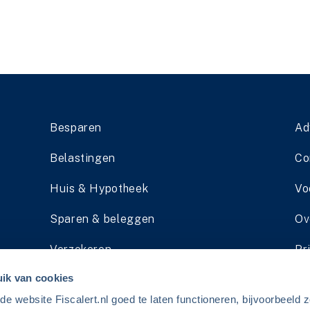
Besparen
Ad
Belastingen
Co
Huis & Hypotheek
Vo
Sparen & beleggen
Ov
Verzekeren
Pr
ik van cookies
Pensioen
Li
 website Fiscalert.nl goed te laten functioneren, bijvoorbeeld z