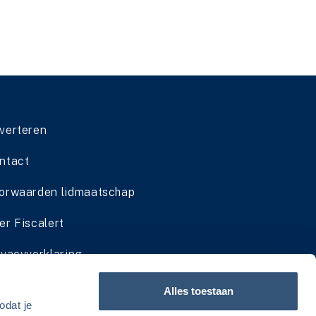
verteren
ntact
orwaarden lidmaatschap
er Fiscalert
ivacyverklaring
dmaatschap cadeau geven
Alles toestaan
odat je