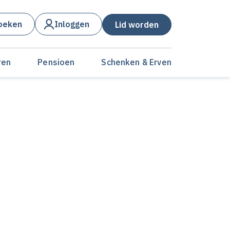
oeken
Inloggen
Lid worden
ren
Pensioen
Schenken & Erven