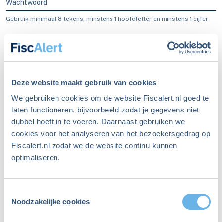
Wachtwoord
Gebruik minimaal 8 tekens, minstens 1 hoofdletter en minstens 1 cijfer
Blijf ingelogd
Inloggen
Deze website maakt gebruik van cookies
We gebruiken cookies om de website Fiscalert.nl goed te
laten functioneren, bijvoorbeeld zodat je gegevens niet
dubbel hoeft in te voeren. Daarnaast gebruiken we
Ben je je wachtwoord
cookies voor het analyseren van het bezoekersgedrag op
Fiscalert.nl zodat we de website continu kunnen
vergeten?
optimaliseren.
Maak een nieuw wachtwoord aan
Toestemmingsselectie
Niet meer ingelogd sinds
Noodzakelijke cookies
december 2023?