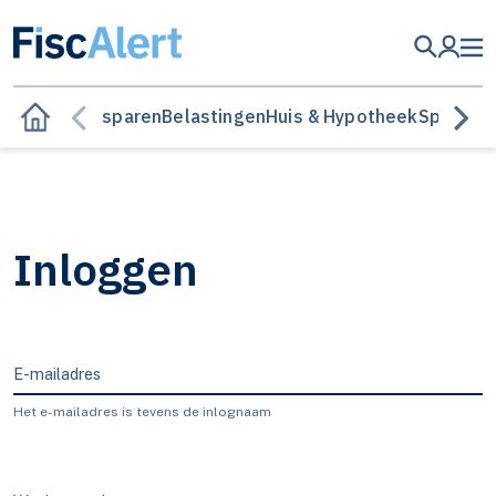
Besparen
Belastingen
Huis & Hypotheek
Sparen &
Inloggen
E-mailadres
Het e-mailadres is tevens de inlognaam