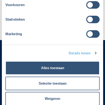
Voorkeuren
Maak dan een nieuw account aan
Statistieken
Marketing
Details tonen
Categorieën
Alles toestaan
Adverteren
Contact
Selectie toestaan
Voorwaarden lidmaatschap
Weigeren
Over Fiscalert