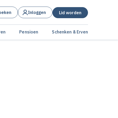
oeken
Inloggen
Lid worden
ren
Pensioen
Schenken & Erven