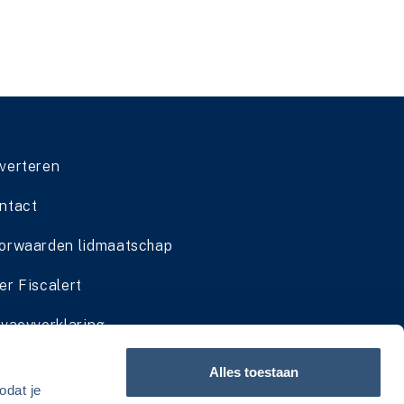
verteren
ntact
orwaarden lidmaatschap
er Fiscalert
ivacyverklaring
dmaatschap cadeau geven
Alles toestaan
odat je