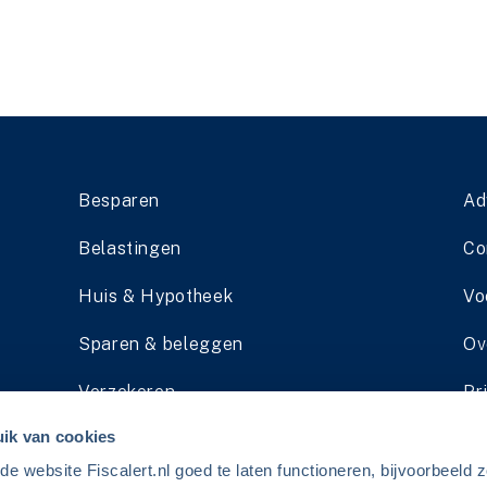
Besparen
Ad
Belastingen
Co
Huis & Hypotheek
Vo
Sparen & beleggen
Ov
Verzekeren
Pr
ik van cookies
Pensioen
Li
 website Fiscalert.nl goed te laten functioneren, bijvoorbeeld z