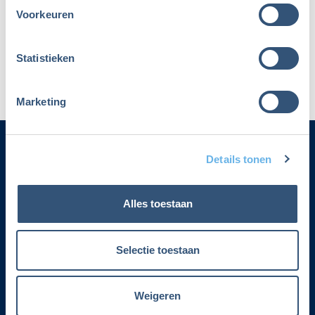
Voorkeuren
Maak dan een nieuw account aan
Statistieken
Marketing
Details tonen
Categorieën
Alles toestaan
Adverteren
Contact
Selectie toestaan
Voorwaarden lidmaatschap
Weigeren
Over Fiscalert