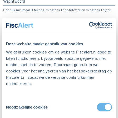
Wachtwoord
Gebruik minimaal 8 tekens, minstens 1 hoofdletter en minstens 1 cijfer
Blijf ingelogd
Inloggen
Deze website maakt gebruik van cookies
We gebruiken cookies om de website Fiscalert.nl goed te
laten functioneren, bijvoorbeeld zodat je gegevens niet
dubbel hoeft in te voeren. Daarnaast gebruiken we
Ben je je wachtwoord
cookies voor het analyseren van het bezoekersgedrag op
Fiscalert.nl zodat we de website continu kunnen
vergeten?
optimaliseren.
Maak een nieuw wachtwoord aan
Toestemmingsselectie
Niet meer ingelogd sinds
Noodzakelijke cookies
december 2023?