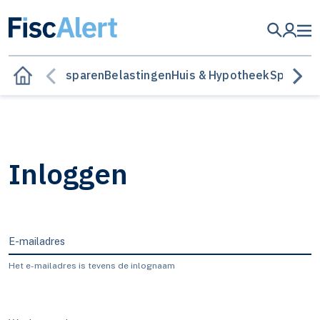
Besparen
Belastingen
Huis & Hypotheek
Sparen &
Inloggen
E-mailadres
Het e-mailadres is tevens de inlognaam