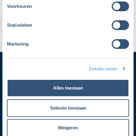
Voorkeuren
Maak dan een nieuw account aan
Statistieken
Marketing
Details tonen
Categorieën
Alles toestaan
Adverteren
Contact
Selectie toestaan
Voorwaarden lidmaatschap
Weigeren
Over Fiscalert