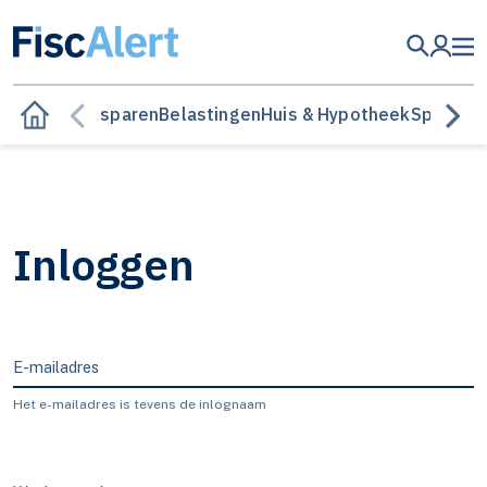
Besparen
Belastingen
Huis & Hypotheek
Sparen &
Inloggen
E-mailadres
Het e-mailadres is tevens de inlognaam