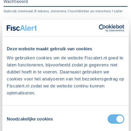
Wachtwoord
Gebruik minimaal 8 tekens, minstens 1 hoofdletter en minstens 1 cijfer
Blijf ingelogd
Inloggen
Deze website maakt gebruik van cookies
We gebruiken cookies om de website Fiscalert.nl goed te
laten functioneren, bijvoorbeeld zodat je gegevens niet
dubbel hoeft in te voeren. Daarnaast gebruiken we
Ben je je wachtwoord
cookies voor het analyseren van het bezoekersgedrag op
Fiscalert.nl zodat we de website continu kunnen
vergeten?
optimaliseren.
Maak een nieuw wachtwoord aan
Toestemmingsselectie
Niet meer ingelogd sinds
Noodzakelijke cookies
december 2023?