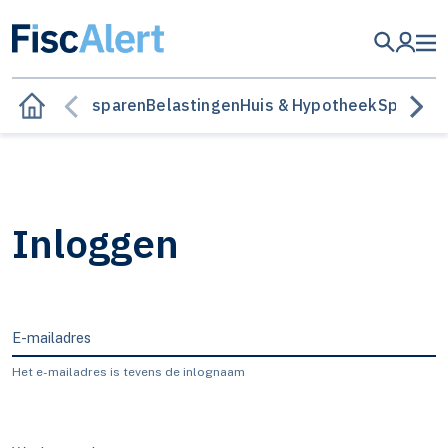
Besparen
Belastingen
Huis & Hypotheek
Sparen &
Inloggen
E-mailadres
Het e-mailadres is tevens de inlognaam