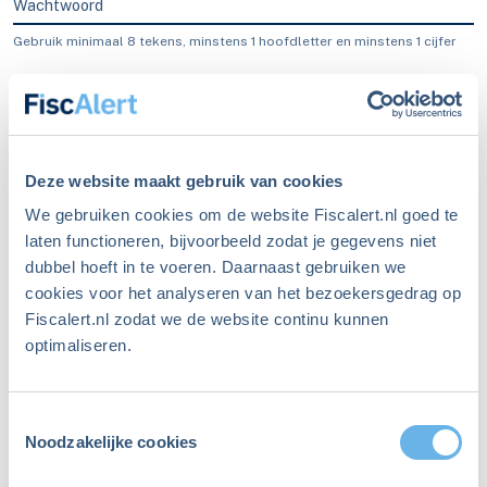
Wachtwoord
Gebruik minimaal 8 tekens, minstens 1 hoofdletter en minstens 1 cijfer
Blijf ingelogd
Inloggen
Deze website maakt gebruik van cookies
We gebruiken cookies om de website Fiscalert.nl goed te
laten functioneren, bijvoorbeeld zodat je gegevens niet
dubbel hoeft in te voeren. Daarnaast gebruiken we
Ben je je wachtwoord
cookies voor het analyseren van het bezoekersgedrag op
Fiscalert.nl zodat we de website continu kunnen
vergeten?
optimaliseren.
Maak een nieuw wachtwoord aan
Toestemmingsselectie
Niet meer ingelogd sinds
Noodzakelijke cookies
december 2023?