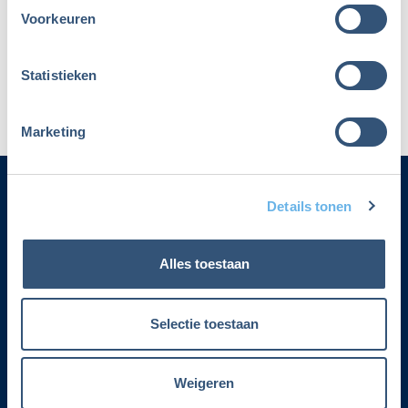
Voorkeuren
Maak dan een nieuw account aan
Statistieken
Marketing
Details tonen
Categorieën
Alles toestaan
Adverteren
Contact
Selectie toestaan
Voorwaarden lidmaatschap
Weigeren
Over Fiscalert