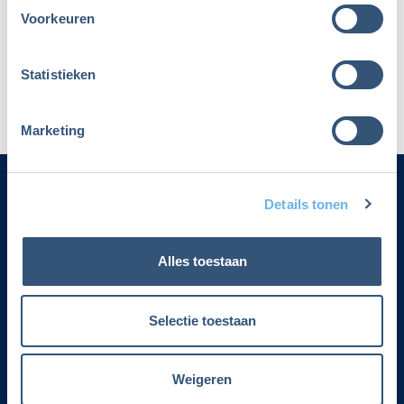
Voorkeuren
Maak dan een nieuw account aan
Statistieken
Marketing
Details tonen
Categorieën
Alles toestaan
Adverteren
Contact
Selectie toestaan
Voorwaarden lidmaatschap
Weigeren
Over Fiscalert