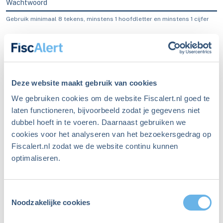
Wachtwoord
Gebruik minimaal 8 tekens, minstens 1 hoofdletter en minstens 1 cijfer
Blijf ingelogd
Inloggen
Deze website maakt gebruik van cookies
We gebruiken cookies om de website Fiscalert.nl goed te
laten functioneren, bijvoorbeeld zodat je gegevens niet
dubbel hoeft in te voeren. Daarnaast gebruiken we
Ben je je wachtwoord
cookies voor het analyseren van het bezoekersgedrag op
Fiscalert.nl zodat we de website continu kunnen
vergeten?
optimaliseren.
Maak een nieuw wachtwoord aan
Toestemmingsselectie
Niet meer ingelogd sinds
Noodzakelijke cookies
december 2023?