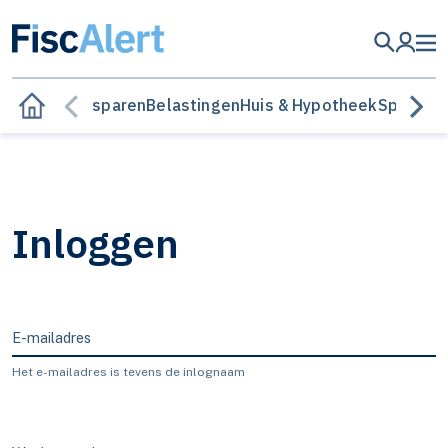
Besparen
Belastingen
Huis & Hypotheek
Sparen &
Inloggen
E-mailadres
Het e-mailadres is tevens de inlognaam