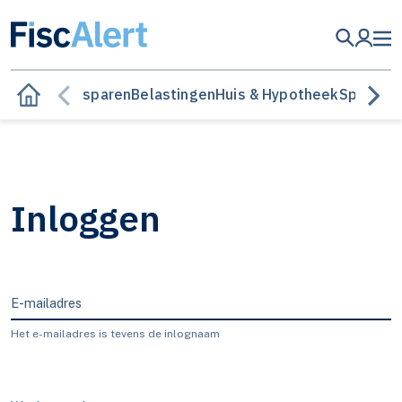
Besparen
Belastingen
Huis & Hypotheek
Sparen &
Inloggen
E-mailadres
Het e-mailadres is tevens de inlognaam