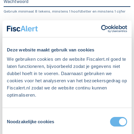
Wachtwoord
Gebruik minimaal 8 tekens, minstens 1 hoofdletter en minstens 1 cijfer
Blijf ingelogd
Inloggen
Deze website maakt gebruik van cookies
We gebruiken cookies om de website Fiscalert.nl goed te
laten functioneren, bijvoorbeeld zodat je gegevens niet
dubbel hoeft in te voeren. Daarnaast gebruiken we
Ben je je wachtwoord
cookies voor het analyseren van het bezoekersgedrag op
Fiscalert.nl zodat we de website continu kunnen
vergeten?
optimaliseren.
Maak een nieuw wachtwoord aan
Toestemmingsselectie
Niet meer ingelogd sinds
Noodzakelijke cookies
december 2023?