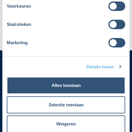
Voorkeuren
Maak dan een nieuw account aan
Statistieken
Marketing
Details tonen
Categorieën
Alles toestaan
Adverteren
Contact
Selectie toestaan
Voorwaarden lidmaatschap
Weigeren
Over Fiscalert