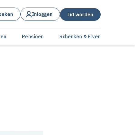
oeken
Inloggen
Lid worden
ren
Pensioen
Schenken & Erven