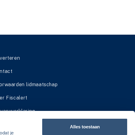
verteren
ntact
orwaarden lidmaatschap
er Fiscalert
ivacyverklaring
dmaatschap cadeau geven
Alles toestaan
odat je