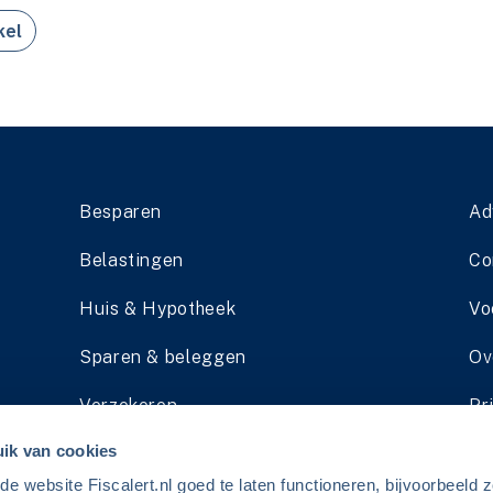
kel
Besparen
Ad
Belastingen
Co
Huis & Hypotheek
Vo
Sparen & beleggen
Ov
Verzekeren
Pr
ik van cookies
Pensioen
Li
 website Fiscalert.nl goed te laten functioneren, bijvoorbeeld z