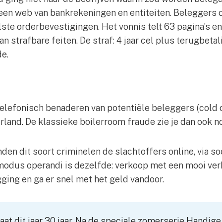
een web van bankrekeningen en entiteiten. Beleggers 
te orderbevestigingen. Het vonnis telt 63 pagina’s en
n strafbare feiten. De straf: 4 jaar cel plus terugbetal
de.
lefonisch benaderen van potentiële beleggers (cold cal
land. De klassieke boilerroom fraude zie je dan ook 
en dit soort criminelen de slachtoffers online, via so
 modus operandi is dezelfde: verkoop met een mooi ver
ging en ga er snel met het geld vandoor.
aat dit jaar 30 jaar. Na de speciale zomerserie Handige