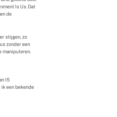
inment Is Us. Dat
len de
r stijgen, zo
 dus zonder een
e manipuleren.
an IS
e ik een bekende