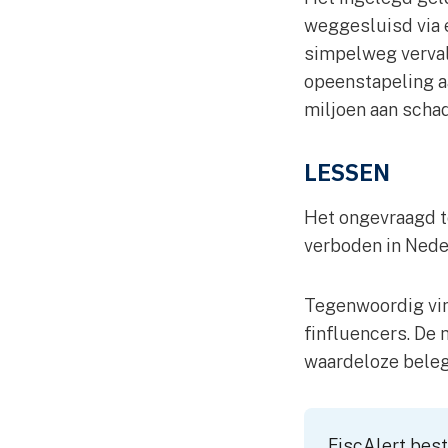
weggesluisd via 
simpelweg vervals
opeenstapeling aa
miljoen aan scha
LESSEN
Het ongevraagd te
verboden in Neder
Tegenwoordig vind
finfluencers. De
waardeloze beleg
FiscAlert best