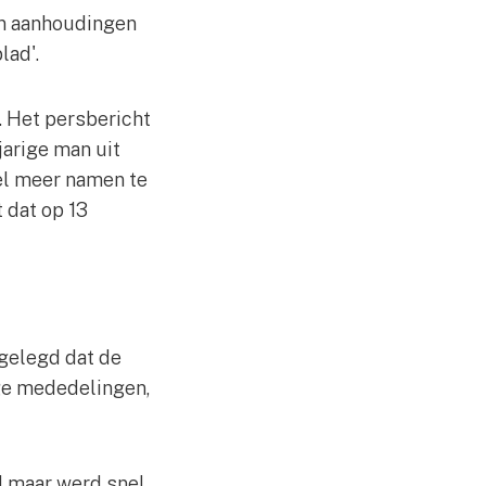
 en aanhoudingen
lad'.
. Het persbericht
jarige man uit
el meer namen te
 dat op 13
tgelegd dat de
ige mededelingen,
d maar werd snel