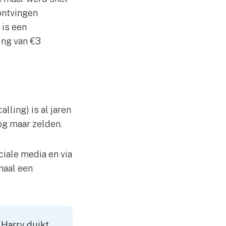
ontvingen
 is een
ing van €3
ling) is al jaren
nog maar zelden.
ciale media en via
haal een
 Harry duikt