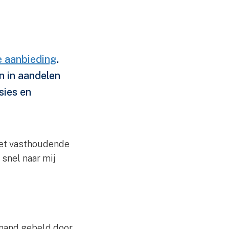
e aanbieding
.
n in aandelen
sies en
 het vasthoudende
snel naar mij
emand gebeld door