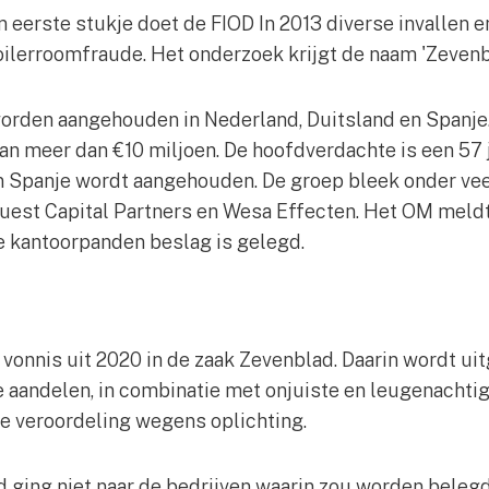
n eerste stukje doet de FIOD In 2013 diverse invallen
oilerroomfraude. Het onderzoek krijgt de naam 'Zevenb
worden aangehouden in Nederland, Duitsland en Spanje
an meer dan €10 miljoen. De hoofdverdachte is een 57 
n Spanje wordt aangehouden. De groep bleek onder ve
Quest Capital Partners en Wesa Effecten. Het OM meldt
 kantoorpanden beslag is gelegd.
n vonnis uit 2020 in de zaak Zevenblad. Daarin wordt ui
e aandelen, in combinatie met onjuiste en leugenacht
de veroordeling wegens oplichting.
d ging niet naar de bedrijven waarin zou worden beleg