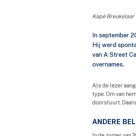
Kapé Breukelaar
In september 20
Hij werd sponta
van A Street Ca
overnames.
Als de lezer aang
type. Om van hem 
doorstuurt. Daaro
ANDERE BE
In de zomer van 