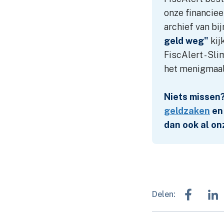
onze financiee
archief van bi
geld weg"
kij
FiscAlert - Sl
het menigmaal
Niets missen?
geldzaken
en 
dan ook al on
Delen: