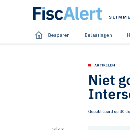
Besparen
Belastingen
H
ARTIKELEN
Niet g
Inters
Gepubliceerd op 30 de
Delen: