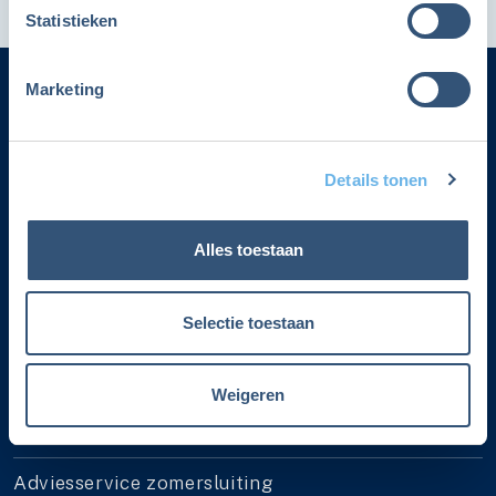
Statistieken
Marketing
Categorieën
Details tonen
Adverteren
Contact
Alles toestaan
Voorwaarden lidmaatschap
Selectie toestaan
Over Fiscalert
Privacyverklaring
Weigeren
Lidmaatschap cadeau geven
Adviesservice zomersluiting