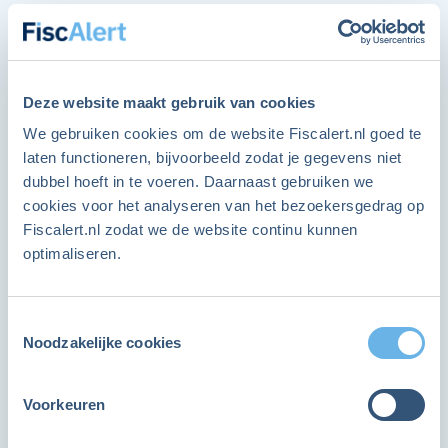
Via mijn werkgever kan ik een ‘fiets van de
zaak’ krijgen en, net als bij de auto van de
ALLEEN VOOR LEDEN
zaak, krijg ik ook een bijtelling. Maar hoe zit
het als ik er een extra slot, fietstassen en een
Word lid en ga direct verder
Deze website maakt gebruik van cookies
regenpak bij krijg?
We gebruiken cookies om de website Fiscalert.nl goed te
Als FiscAlert lid heb je onbeperkt toegang tot alle
laten functioneren, bijvoorbeeld zodat je gegevens niet
dubbel hoeft in te voeren. Daarnaast gebruiken we
items op de website.
cookies voor het analyseren van het bezoekersgedrag op
Antwoord
Fiscalert.nl zodat we de website continu kunnen
Ja, ik wil ook lid worden
optimaliseren.
Delen:
Ben je lid en heb je al een account?
Toestemmingsselectie
Noodzakelijke cookies
Hier kun je inloggen
FiscAlert Helpt!
Vraag & antwoord
Voorkeuren