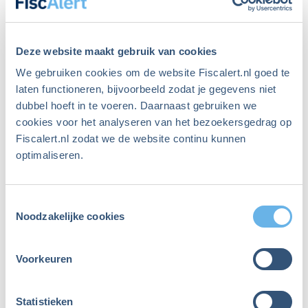
gewenste editie openen en lezen.
Waarvoor kan ik terecht bij de
Deze website maakt gebruik van cookies
Klantenservice van FiscAlert?
We gebruiken cookies om de website Fiscalert.nl goed te
laten functioneren, bijvoorbeeld zodat je gegevens niet
Bij vragen over je lidmaatschap, de bezorging of
dubbel hoeft in te voeren. Daarnaast gebruiken we
cookies voor het analyseren van het bezoekersgedrag op
inloggen kun je terecht bij de Klantenservice. Bel
Fiscalert.nl zodat we de website continu kunnen
de Klantenservice op werkdagen tussen 9.00 en
optimaliseren.
17.00 uur op 085-4835720 of mail naar
klantenservice@fiscalert.nl
. Vermeld je naam, je
adres en postcode en telefoonnummer.
Toestemmingsselectie
Noodzakelijke cookies
Hoe geef ik een adreswijziging
Voorkeuren
of wijziging van een mailadres
door?
Statistieken