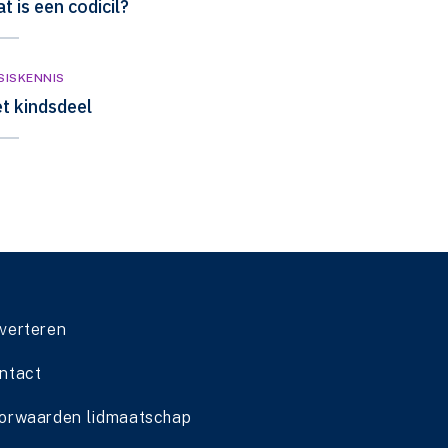
t is een codicil?
SISKENNIS
t kindsdeel
verteren
ntact
orwaarden lidmaatschap