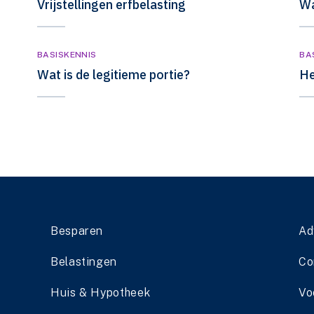
Vrijstellingen erfbelasting
Wa
BASISKENNIS
BA
Wat is de legitieme portie?
He
Besparen
Ad
Belastingen
Co
Huis & Hypotheek
Vo