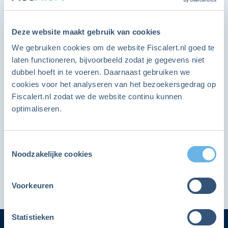
Vraag
Word lid en ga direct verder
Waarover betaal ik eigenlijk erfbelasting?
Deze website maakt gebruik van cookies
Als FiscAlert lid heb je onbeperkt toegang tot alle
We gebruiken cookies om de website Fiscalert.nl goed te
items op de website.
laten functioneren, bijvoorbeeld zodat je gegevens niet
Antwoord
dubbel hoeft in te voeren. Daarnaast gebruiken we
Ja, ik wil ook lid worden
cookies voor het analyseren van het bezoekersgedrag op
Fiscalert.nl zodat we de website continu kunnen
optimaliseren.
Delen:
Ben je lid en heb je al een account?
Toestemmingsselectie
Noodzakelijke cookies
Hier kun je inloggen
Basiskennis
Vraag & antwoord
Voorkeuren
Statistieken