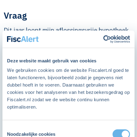
Vraag
Dit jaar loopt mijn aflossingsvrije hypotheek
na 25 jaar af. Omdat ik onvoldoende geld heb
om deze hypotheek af te lossen, moet ik voor
hetzelfde leenbedrag een nieuwe hypotheek
Deze website maakt gebruik van cookies
nemen. Mijn inkomen is te laag voor een
We gebruiken cookies om de website Fiscalert.nl goed te
laten functioneren, bijvoorbeeld zodat je gegevens niet
ALLEEN VOOR LEDEN
annuïtaire hypotheek. Kan ik gewoon
dubbel hoeft in te voeren. Daarnaast gebruiken we
doorgaan met een aflossingsvrije hypotheek
Word lid en ga direct verder
cookies voor het analyseren van het bezoekersgedrag op
of moet ik verhuizen?
Fiscalert.nl zodat we de website continu kunnen
Als FiscAlert lid heb je onbeperkt toegang tot alle
optimaliseren.
items op de website.
Antwoord
Toestemmingsselectie
Ja, ik wil ook lid worden
Noodzakelijke cookies