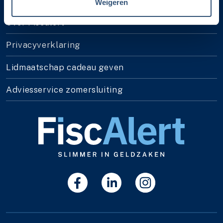
Weigeren
Over Fiscalert
Privacyverklaring
Lidmaatschap cadeau geven
Adviesservice zomersluiting