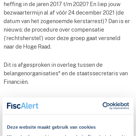
heffing in de jaren 2017 t/m 2020? En liep jouw
bezwaartermijn al af vóór 24 december 2021 (de
datum van het zogenoemde kerstarrest)? Dan is er
nieuws: de procedure over compensatie
(‘rechtsherstel’) voor deze groep gaat versneld
naar de Hoge Raad.
Dit is afgesproken in overleg tussen de
belangenorganisaties* en de staatssecretaris van
Financiën.
Snellere route naar
duidelijkheid
Deze zomer deden de rechtbanken
Den Haag
en
Deze website maakt gebruik van cookies
Zeeland-West-Brabant
uitspraak in 2 van de 4