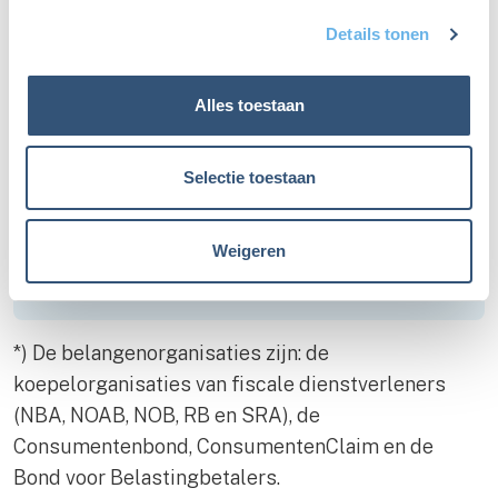
hierover berichten als er meer nieuws is.
Details tonen
Alles toestaan
Wil je meer weten over de ins en outs? Kijk
in ons
Dossier 'Box 3 teruggaaf'
. Daar vind
Selectie toestaan
je onder andere ons memo '
Box 3-heffing
te hoog? Alle ontwikkelingen op een rij
'.
Zie ook het
bericht op de LinkedInpagina
Weigeren
van de Bond voor Belastingbetalers
*) De belangenorganisaties zijn: de
koepelorganisaties van fiscale dienstverleners
(NBA, NOAB, NOB, RB en SRA), de
Consumentenbond, ConsumentenClaim en de
Bond voor Belastingbetalers.