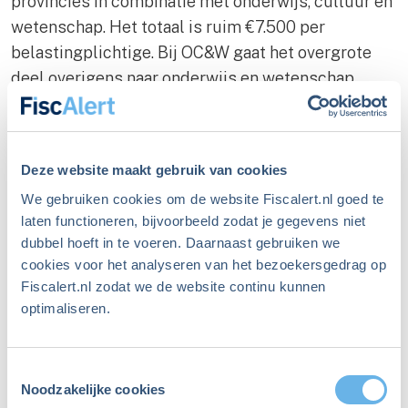
provincies in combinatie met onderwijs, cultuur en
wetenschap. Het totaal is ruim €7.500 per
belastingplichtige. Bij OC&W gaat het overgrote
deel overigens naar onderwijs en wetenschap.
LAATSTE KWART
Deze website maakt gebruik van cookies
Het laatste deel beslaat 14 regels die samen bijna
We gebruiken cookies om de website Fiscalert.nl goed te
27% van de uitgaven zijn.
laten functioneren, bijvoorbeeld zodat je gegevens niet
dubbel hoeft in te voeren. Daarnaast gebruiken we
De uitgaven aan defensie stijgen in 2026 met 67%
cookies voor het analyseren van het bezoekersgedrag op
van €1.300 naar €2.200 per persoon. Onze bijdrage
Fiscalert.nl zodat we de website continu kunnen
aan de Oekraïne zit her en der verspreid. Ik vond in
optimaliseren.
ieder geval al €135 per persoon in de
defensiebegroting die ik apart laat zien. Ook de
Toestemmingsselectie
rentelasten op de staatschuld lopen op, van €590
Noodzakelijke cookies