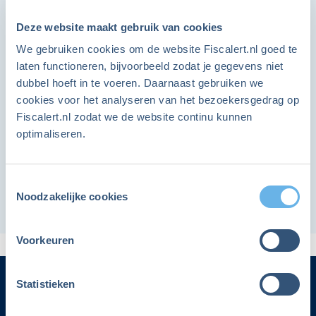
van de zaak
items op de website.
Deze website maakt gebruik van cookies
We gebruiken cookies om de website Fiscalert.nl goed te
Ja, ik wil ook lid worden
laten functioneren, bijvoorbeeld zodat je gegevens niet
dubbel hoeft in te voeren. Daarnaast gebruiken we
cookies voor het analyseren van het bezoekersgedrag op
Print deze rittenstaat en hou zelf je zakelijke
Ben je lid en heb je al een account?
Fiscalert.nl zodat we de website continu kunnen
kilometers nauwkeurig bij.
optimaliseren.
Er kan eventueel ook voor een
Hier kun je inloggen
rittenregistratiesysteem met keurmerk worden
Toestemmingsselectie
gekozen. Voor meer informatie over
Noodzakelijke cookies
ritregistratiesystemen kun je kijken
op
www.keurmerkritregistratiesystemen.nl
Voorkeuren
Statistieken
Categorieën