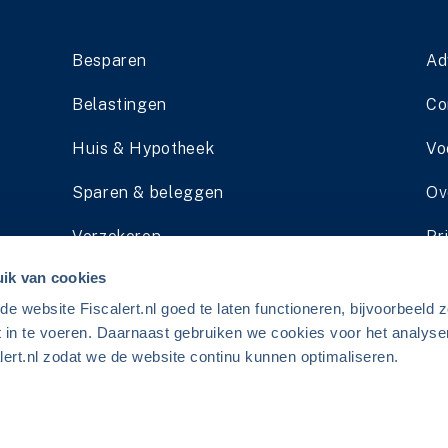
Besparen
Ad
Belastingen
Co
Huis & Hypotheek
Vo
Sparen & beleggen
Ov
Verzekeren
Pr
ik van cookies
Pensioen
Li
 website Fiscalert.nl goed te laten functioneren, bijvoorbeeld z
Schenken & Erven
Ad
t in te voeren. Daarnaast gebruiken we cookies voor het analyse
ert.nl zodat we de website continu kunnen optimaliseren.