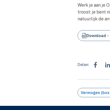
Werk je aan je 
troost: je bent 
natuurlijk de a
Download - 
Delen:
Vermogen (box