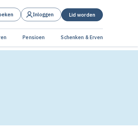
oeken
Inloggen
Lid worden
ren
Pensioen
Schenken & Erven