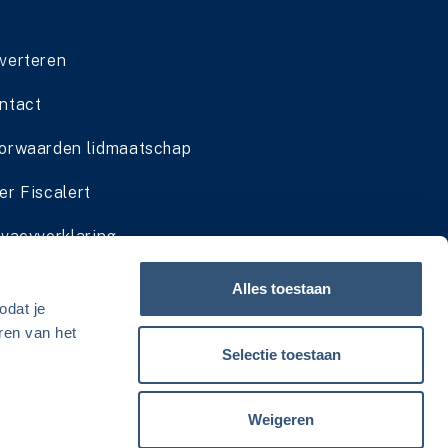
verteren
ntact
orwaarden lidmaatschap
er Fiscalert
ivacyverklaring
dmaatschap cadeau geven
Alles toestaan
odat je
viesservice zomersluiting
ren van het
Selectie toestaan
Weigeren