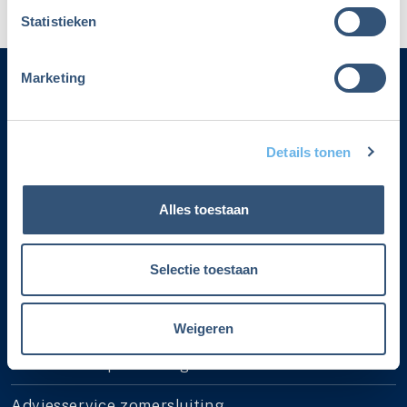
Statistieken
Marketing
Categorieën
Details tonen
Adverteren
Contact
Alles toestaan
Voorwaarden lidmaatschap
Selectie toestaan
Over Fiscalert
Privacyverklaring
Weigeren
Lidmaatschap cadeau geven
Adviesservice zomersluiting