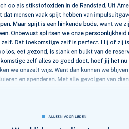
ch op als stikstofoxiden in de Randstad. Uit Am
t dat mensen vaak spijt hebben van impulsuitgav
pen. Maar spijt is een hinkende bode, want we zi
een. Onbewust splitsen we onze persoonlijkheid i
zelf. Dat toekomstige zelf is perfect. Hij of zij 
op los, eet gezond, is slank en bulkt van de reser
komstige zelf alles zo goed doet, hoef jij het nu 
ken we onszelf wijs. Want dan kunnen we blijven
 luieren en spenderen. Met alle gevolgen van dien
ven hangt samen met het gedragseconomische fenome
s een soort gevoelsinflatie doordat je geld niet nu krij
oorzaakt dat je liever nu iets opmaakt dan het opspaart 
ALLEEN VOOR LEDEN
enveel last van delay discounting. Dat komt doordat h