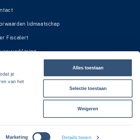
ntact
orwaarden lidmaatschap
er Fiscalert
ivacyverklaring
dmaatschap cadeau geven
Alles toestaan
odat je
viesservice zomersluiting
ren van het
Selectie toestaan
Weigeren
Marketing
Details tonen