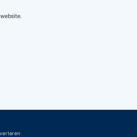
 Goede vraag, met
isch bepaald.
 website.
lijken later
n. Dat lijkt
ysseus-methode
 vastbinden aan
evaarlijke
ewezen foefjes
t voor morgen,
verteren