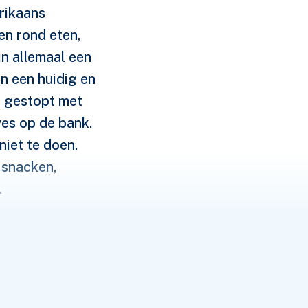
erikaans
en rond eten,
jn allemaal een
n een huidig en
is gestopt met
ves op de bank.
niet te doen.
 snacken,
.
en delay
gt, maar pas in de
voor later. Niet
et sterker werkt