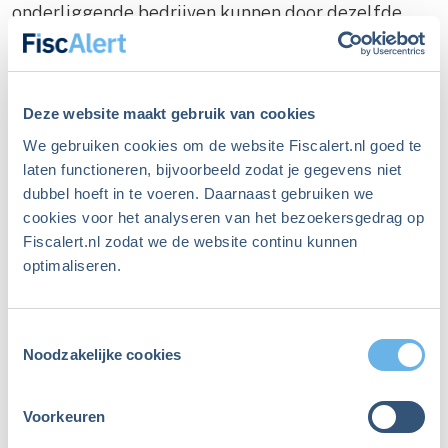
onderliggende bedrijven kunnen door dezelfde
onrust gewoon minder waard zijn geworden. Het
verschil is alleen dat het scherm het nog niet toont.
Als dát de belofte is, dan is er een eenvoudiger
Deze website maakt gebruik van cookies
alternatief: blijf in publieke aandelen. Je houdt
We gebruiken cookies om de website Fiscalert.nl goed te
liquiditeit, profiteert van sterke rendementen, en
laten functioneren, bijvoorbeeld zodat je gegevens niet
als het onrustig wordt? Kijk gewoon niet. Laptop
dubbel hoeft in te voeren. Daarnaast gebruiken we
dicht, wachten tot de storm overwaait. Kortom:
cookies voor het analyseren van het bezoekersgedrag op
scherm uit, discipline aan. Dan krijg je hetzelfde
Fiscalert.nl zodat we de website continu kunnen
’rust-effect’ tegen lagere kosten en met behoud
optimaliseren.
van liquiditeit.
Toestemmingsselectie
www.stoic.money
Noodzakelijke cookies
(020) 767 17 25 |
info@stoic.money
Voorkeuren