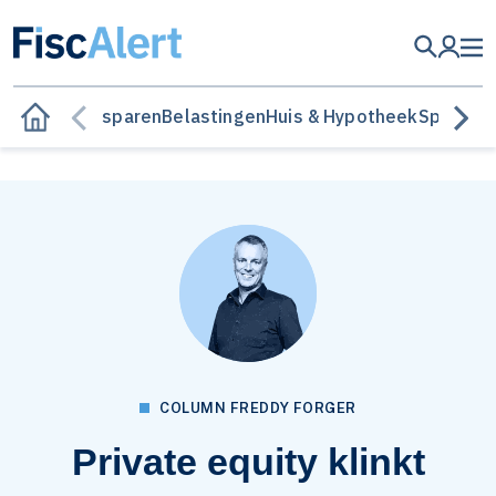
Besparen
Belastingen
Huis & Hypotheek
Sparen &
COLUMN FREDDY FORGER
Private equity klinkt