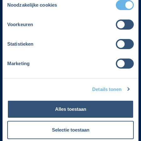
Contact
Noodzakelijke cookies
Voorwaarden lidmaatschap
Voorkeuren
Over Fiscalert
Privacyverklaring
Statistieken
Lidmaatschap cadeau geven
Marketing
Adviesservice zomersluiting
Details tonen
Alles toestaan
Selectie toestaan