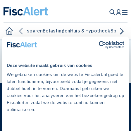
Ja, ik wil ook lid worden
Besparen
Belastingen
Huis & Hypotheek
Sparen &
Ben je lid en heb je al een account?
Hier kun je inloggen
Deze website maakt gebruik van cookies
FISCALERT JANUARI 2024
We gebruiken cookies om de website Fiscalert.nl goed te
laten functioneren, bijvoorbeeld zodat je gegevens niet
dubbel hoeft in te voeren. Daarnaast gebruiken we
cookies voor het analyseren van het bezoekersgedrag op
Fiscalert.nl zodat we de website continu kunnen
Categorieën
optimaliseren.
Adverteren
Toestemmingsselectie