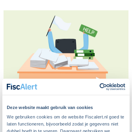
Deze website maakt gebruik van cookies
We gebruiken cookies om de website Fiscalert.nl goed te
laten functioneren, bijvoorbeeld zodat je gegevens niet
Je hebt het vast wel gelezen: een aantal
dubbel hoeft in te voeren. Daarnaast gebruiken we