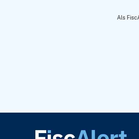
Wat is een ann
Als Fisc
Antwoord
Delen:
Basiskennis
V