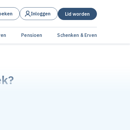
oeken
Inloggen
Lid worden
ren
Pensioen
Schenken & Erven
ek?