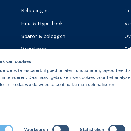
Belastingen
Co
Huis & Hypotheek
Vo
Sparen & beleggen
Ov
Verzekeren
Pr
ik van cookies
Pensioen
Li
 website Fiscalert.nl goed te laten functioneren, bijvoorbeeld z
Schenken & Erven
Ad
t in te voeren. Daarnaast gebruiken we cookies voor het analyse
ert.nl zodat we de website continu kunnen optimaliseren.
erij.
Voorkeuren
Statistieken