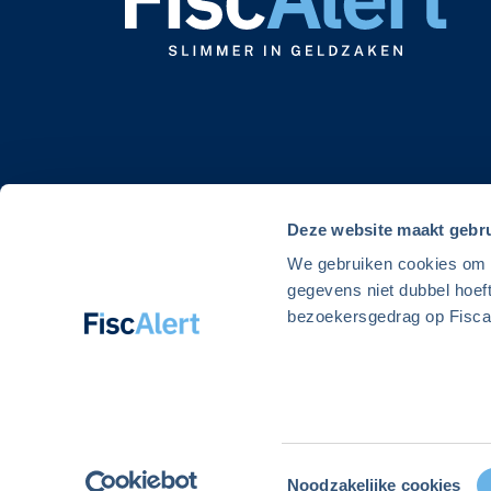
Deze website maakt gebru
We gebruiken cookies om de
gegevens niet dubbel hoef
bezoekersgedrag op Fiscal
© 2026 Alert Uitgeverij. FiscAlert is onderdeel van Alert Uitgev
Toestemmingsselectie
Noodzakelijke cookies