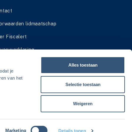
ntact
orwaarden lidmaatschap
er Fiscalert
ivacyverklaring
dmaatschap cadeau geven
Alles toestaan
odat je
viesservice zomersluiting
ren van het
Selectie toestaan
Weigeren
Marketing
Details tonen