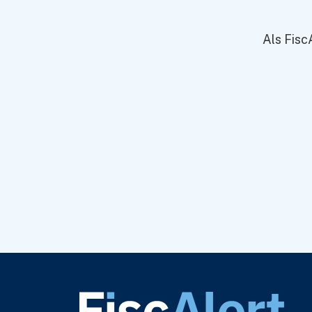
Wat is een hyp
Als Fisc
Antwoord
Delen:
Basiskennis
V