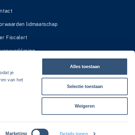
ntact
orwaarden lidmaatschap
er Fiscalert
ivacyverklaring
dmaatschap cadeau geven
Alles toestaan
odat je
viesservice zomersluiting
ren van het
Selectie toestaan
Weigeren
Marketing
Details tonen