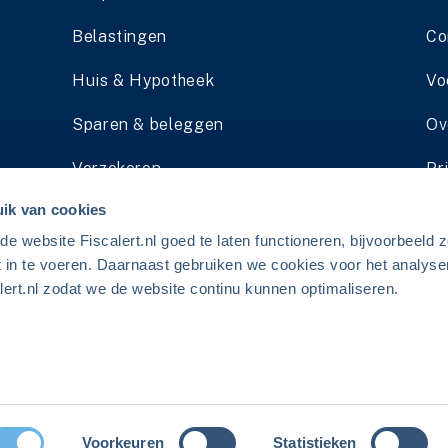
Belastingen
Co
Huis & Hypotheek
Vo
Sparen & beleggen
Ov
Verzekeren
Pr
ik van cookies
Pensioen
Li
 website Fiscalert.nl goed te laten functioneren, bijvoorbeeld z
Schenken & Erven
Ad
t in te voeren. Daarnaast gebruiken we cookies voor het analyse
ert.nl zodat we de website continu kunnen optimaliseren.
erij.
Voorkeuren
Statistieken