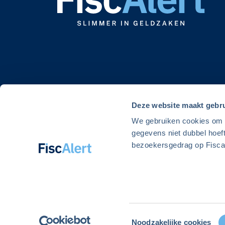
Deze website maakt gebru
We gebruiken cookies om de
gegevens niet dubbel hoef
bezoekersgedrag op Fiscal
© 2026 Alert Uitgeverij. FiscAlert is onderdeel van Alert Uitgev
Toestemmingsselectie
Noodzakelijke cookies