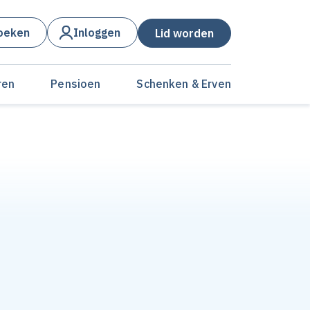
oeken
Inloggen
Lid worden
ren
Pensioen
Schenken & Erven