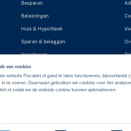
Besparen
Ad
Belastingen
Co
Huis & Hypotheek
Vo
Sparen & beleggen
Ov
Verzekeren
Pr
ik van cookies
Pensioen
Li
 website Fiscalert.nl goed te laten functioneren, bijvoorbeeld z
Schenken & Erven
Ad
t in te voeren. Daarnaast gebruiken we cookies voor het analyse
ert.nl zodat we de website continu kunnen optimaliseren.
erij.