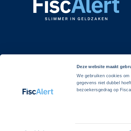
Deze website maakt gebru
We gebruiken cookies om de
gegevens niet dubbel hoef
bezoekersgedrag op Fiscal
© 2026 Alert Uitgeverij. FiscAlert is onderdeel van Alert Uitgev