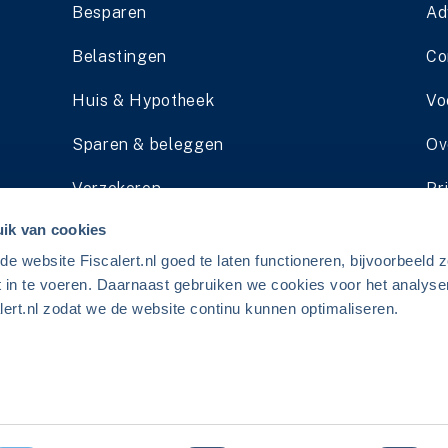
Besparen
Ad
Belastingen
Co
Huis & Hypotheek
Vo
Sparen & beleggen
Ov
Verzekeren
Pr
ik van cookies
Pensioen
Li
 website Fiscalert.nl goed te laten functioneren, bijvoorbeeld z
Schenken & Erven
Ad
t in te voeren. Daarnaast gebruiken we cookies voor het analyse
ert.nl zodat we de website continu kunnen optimaliseren.
erij.