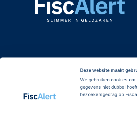
Deze website maakt gebru
We gebruiken cookies om de
gegevens niet dubbel hoef
bezoekersgedrag op Fiscal
© 2026 Alert Uitgeverij. FiscAlert is onderdeel van Alert Uitgev