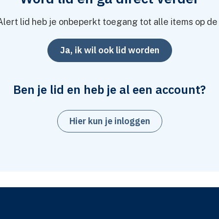
 hun kind geld willen lenen voor het aanschaffen van e
Alert lid heb je onbeperkt toegang tot alle items op de
d kunnen met deze overeenkomst hun voordeel doen.
Ja, ik wil ook lid worden
elovereenkomst Eigenwoninglening annuïtair' voor le
ls moeten voldoen.
depot is, gebruik dan de
‘Modelovereenkomst eigenw
Ben je lid en heb je al een account?
elovereenkomst eigenwoninglening aflossingsvrij’
voo
Hier kun je inloggen
de regels vallen.
potheken zonder verplichte annuïtaire aflossing'
ku
 aan de nieuwe en welke aan de oude regels moete