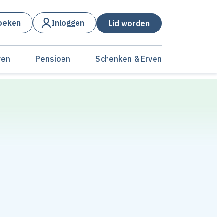
oeken
Inloggen
Lid worden
ren
Pensioen
Schenken & Erven
air