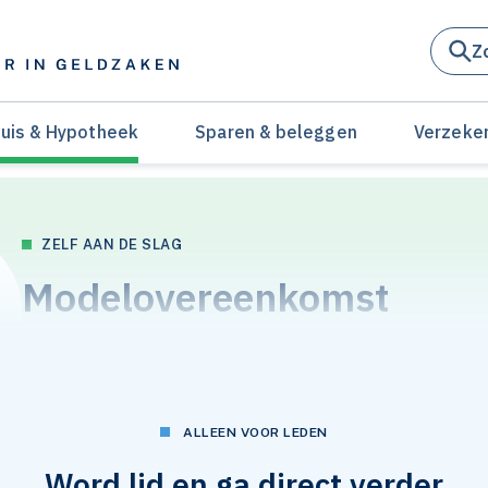
Z
uis & Hypotheek
Sparen & beleggen
Verzeke
ZELF AAN DE SLAG
Modelovereenkomst
Eigenwoninglening annuït
ALLEEN VOOR LEDEN
Word lid en ga direct verder