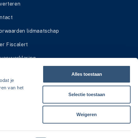
verteren
ntact
orwaarden lidmaatschap
er Fiscalert
ivacyverklaring
dmaatschap cadeau geven
Alles toestaan
odat je
viesservice zomersluiting
ren van het
Selectie toestaan
Weigeren