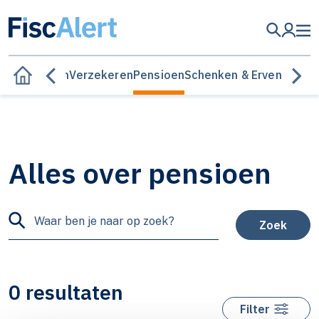
n & beleggen
Verzekeren
Pensioen
Schenken & Erven
Alles over pensioen
Zoek
0 resultaten
Filter