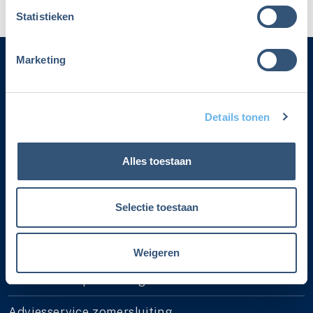
Statistieken
Marketing
Categorieën
Details tonen
Adverteren
Contact
Alles toestaan
Voorwaarden lidmaatschap
Selectie toestaan
Over Fiscalert
Privacyverklaring
Weigeren
Lidmaatschap cadeau geven
Adviesservice zomersluiting