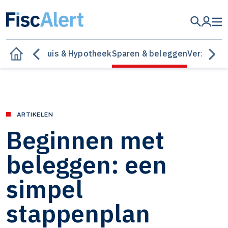
elastingen
Huis & Hypotheek
Sparen & beleggen
Verzeker
ARTIKELEN
Beginnen met
beleggen: een
simpel
stappenplan