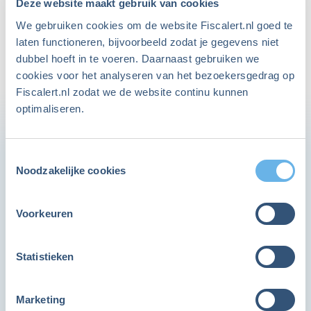
Deze website maakt gebruik van cookies
Wie slim vermogen wil opbouwen voor later,
We gebruiken cookies om de website Fiscalert.nl goed te
komt al snel uit bij beleggen. Goed nieuws: je
laten functioneren, bijvoorbeeld zodat je gegevens niet
hoeft geen expert te zijn om te beginnen. Met
dubbel hoeft in te voeren. Daarnaast gebruiken we
cookies voor het analyseren van het bezoekersgedrag op
een eenvoudige aanpak kom je al een heel
Fiscalert.nl zodat we de website continu kunnen
eind.
optimaliseren.
Toestemmingsselectie
In het kort
Noodzakelijke cookies
Sparen levert weinig op, daarom kijken
Voorkeuren
ALLEEN VOOR LEDEN
steeds meer mensen naar beleggen
Word lid en ga direct verder
Met een wereldwijd gespreide ETF en een
Statistieken
klein maandbedrag kun je gemakkelijk
Als FiscAlert lid heb je onbeperkt toegang tot alle
beginnen
Marketing
items op de website.