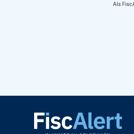
Als Fisc
online beleggings
maandelijks een b
doen, of zelf te
Delen:
Artikel