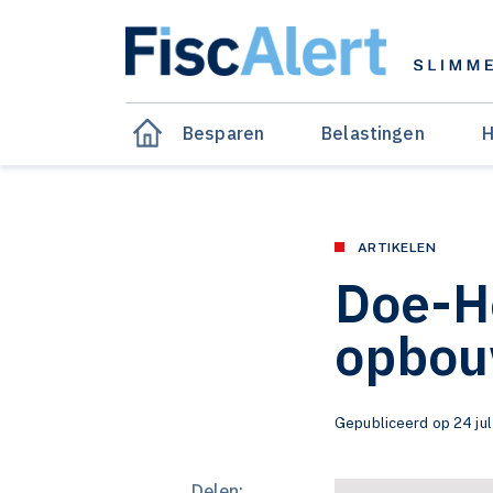
Besparen
Belastingen
H
ARTIKELEN
Doe-He
opbo
Gepubliceerd op 24 jul
Delen: