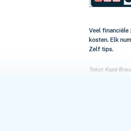
Veel financiële
kosten. Elk num
Zelf tips.
Tekst: Kapé Breu
De woekerpolisaf
voor beleggingsp
een belastingwij
hypotheekaanbied
maandelijks wat g
interessante mog