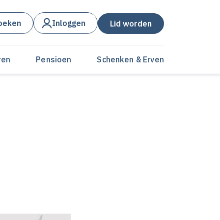
oeken
Inloggen
Lid worden
ren
Pensioen
Schenken & Erven