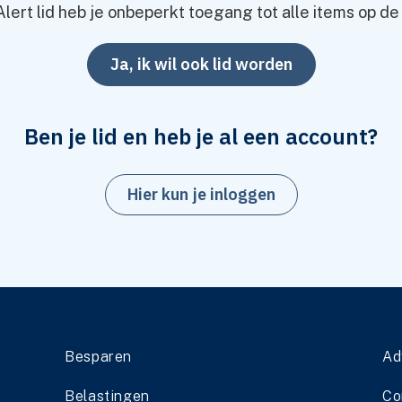
Alert lid heb je onbeperkt toegang tot alle items op de
platformen. Die producten stellen je in staat om heel
edrag te investeren tegen lage kosten. Dat kun je aut
Ja, ik wil ook lid worden
r hand nemen.
Ben je lid en heb je al een account?
Hier kun je inloggen
Besparen
Ad
Belastingen
Co