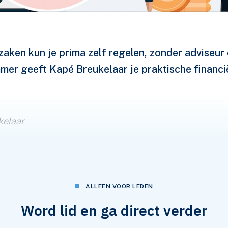
 zaken kun je prima zelf regelen, zonder adviseur
mer geeft Kapé Breukelaar je praktische financi
kelaar
faire en de daaropvolgende bankencrisis zorgden ervo
roducten voor de lange termijn sterk afnam. Daarnaas
ziging de beleggingshypotheek uit het schap van de
ALLEEN VOOR LEDEN
ers. Juist die beleggingshypotheek was voor velen d
Word lid en ga direct verder
eld in beleggingen te steken. De laatste jaren zijn we
elijkheden op de markt gekomen, zowel van de grootb