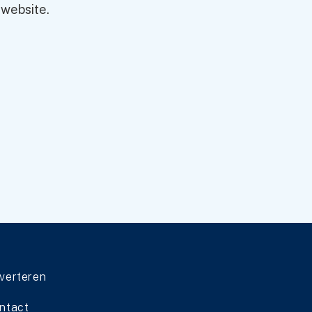
 website.
 eenvoudig
omatisch laten
verteren
ntact