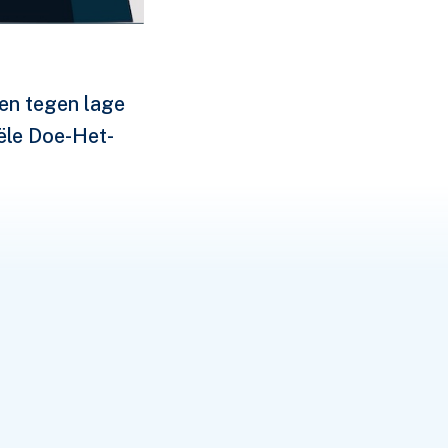
 en tegen lage
ële Doe-Het-
or dat de animo
t verdween door
e aanleiding om
er heel wat
anken als van