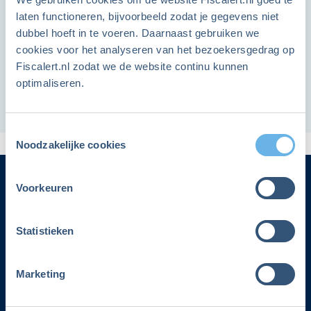
sparen
Ben je lid en heb je al een account?
laten functioneren, bijvoorbeeld zodat je gegevens niet
dubbel hoeft in te voeren. Daarnaast gebruiken we
cookies voor het analyseren van het bezoekersgedrag op
Hier kun je inloggen
Fiscalert.nl zodat we de website continu kunnen
optimaliseren.
Veilig sparen en toch de hoogste rente? Lees het in
onze 'Checklist Slim en veilig sparen':
Toestemmingsselectie
Noodzakelijke cookies
Voorkeuren
Categorieën
Statistieken
Adverteren
Contact
Marketing
Voorwaarden lidmaatschap