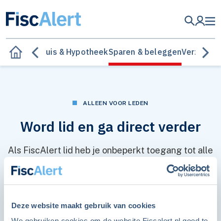
elastingen
Huis & Hypotheek
Sparen & beleggen
Verzeker
ALLEEN VOOR LEDEN
Word lid en ga direct verder
Als FiscAlert lid heb je onbeperkt toegang tot alle
items op de website.
ZELF AAN DE SLAG
Ja, ik wil ook lid worden
Checklist Slim en veilig
Deze website maakt gebruik van cookies
We gebruiken cookies om de website Fiscalert.nl goed te