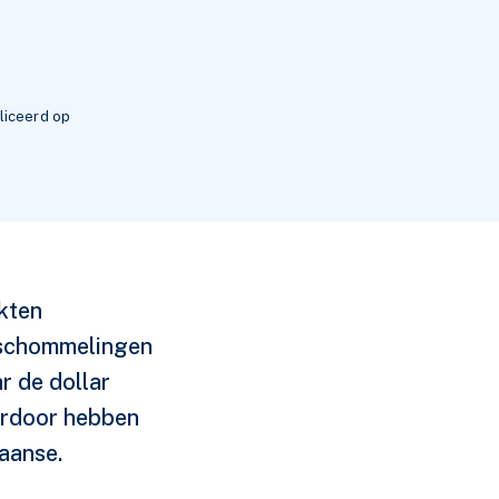
liceerd op
kten
sschommelingen
r de dollar
ardoor hebben
aanse.