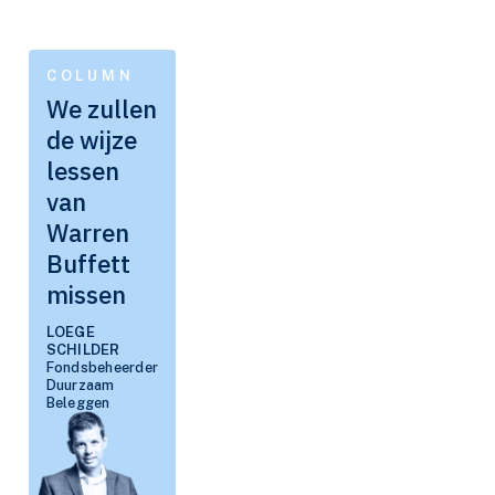
COLUMN
We zullen
de wijze
lessen
van
Warren
Buffett
missen
LOEGE
SCHILDER
Fondsbeheerder
Duurzaam
Beleggen
Flagship Fund