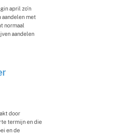
in april zo’n
n aandelen met
nt normaal
ijven aandelen
er
akt door
te termijn en die
ei en de