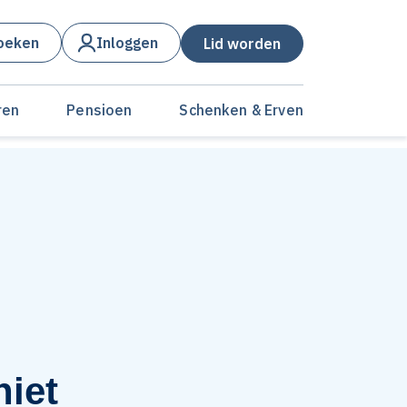
oeken
Inloggen
Lid worden
ren
Pensioen
Schenken & Erven
niet