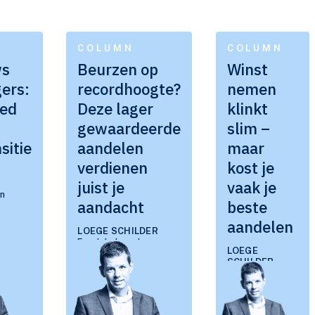
COLUMN
COLUMN
ws
Beurzen op
Winst
ers:
recordhoogte?
nemen
oed
Deze lager
klinkt
gewaardeerde
slim –
sitie
aandelen
maar
verdienen
kost je
juist je
vaak je
en
aandacht
beste
aandelen
LOEGE SCHILDER
Fondsbeheerder
LOEGE
Duurzaam Beleggen
SCHILDER
Flagship Fund
Fondsbeheerder
Duurzaam
Beleggen
Flagship Fund