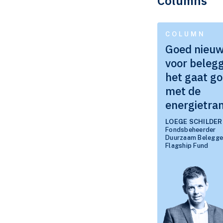
Columns
COLUMN
Goed nieu
voor belegg
het gaat g
met de
energietran
LOEGE SCHILDER
Fondsbeheerder
Duurzaam Belegg
Flagship Fund