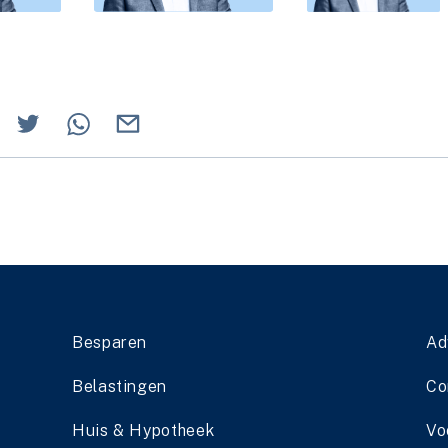
Besparen
Ad
Belastingen
Co
Huis & Hypotheek
Vo