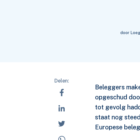
door Loeg
Delen:
Beleggers maken
opgeschud door
tot gevolg hadd
staat nog stee
Europese beleg