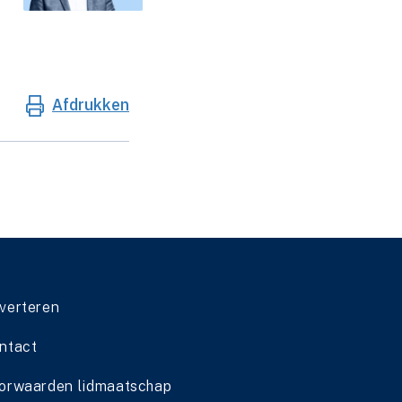
Afdrukken
verteren
ntact
orwaarden lidmaatschap