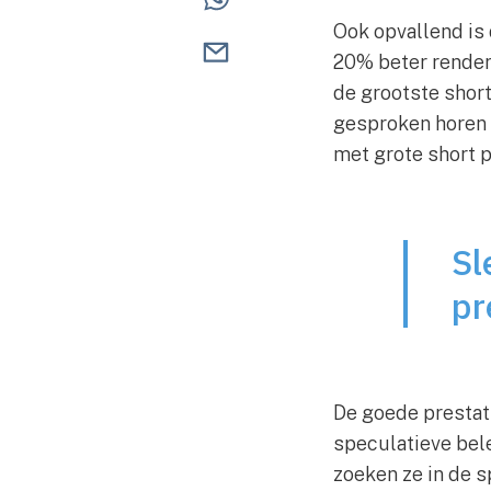
Ook opvallend is 
20% beter render
de grootste short
gesproken horen s
met grote short po
Sl
pr
De goede prestati
speculatieve bele
zoeken ze in de s