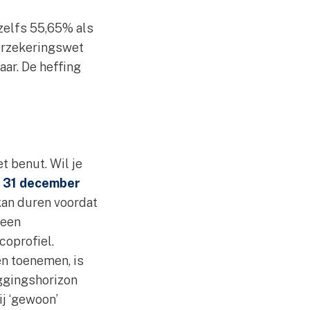
zelfs 55,65% als
verzekeringswet
aar. De heffing
t benut. Wil je
p
31 december
kan duren voordat
 een
coprofiel.
n toenemen, is
eggingshorizon
ij ‘gewoon’