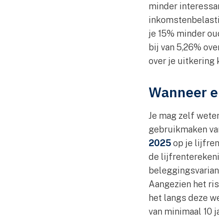
minder interessan
inkomstenbelasti
je 15% minder ou
bij van 5,26% ove
over je uitkering
Wanneer e
Je mag zelf weten
gebruikmaken van 
2025
op je lijfr
de lijfrentereken
beleggingsvariant.
Aangezien het ri
het langs deze w
van minimaal 10 j