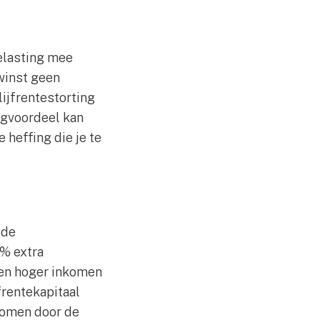
belasting mee
winst geen
lijfrentestorting
ingvoordeel kan
 heffing die je te
 de
4% extra
een hoger inkomen
frentekapitaal
nkomen door de