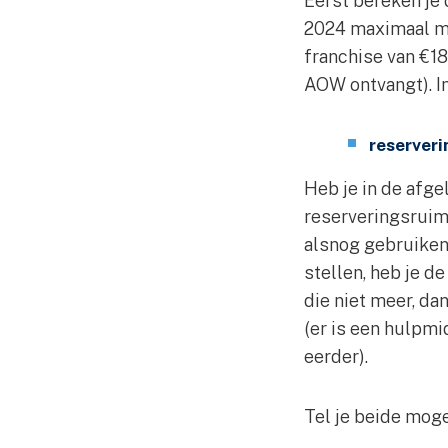
Eerst bereken je 
2024 maximaal ma
franchise van €18
AOW ontvangt). I
reserver
Heb je in de afge
reserveringsruim
alsnog gebruike
stellen, heb je d
die niet meer, da
(er is een hulpmi
eerder).
Tel je beide mog