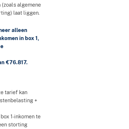
en (zoals algemene
ing) laat liggen.
meer alleen
nkomen in box 1,
je
an €76.817.
e tarief kan
mstenbelasting +
 box 1-inkomen te
een storting