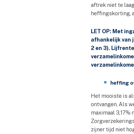
aftrek niet te la
heffingskorting, 
LET OP: Met ing
afhankelijk van 
2 en 3). Lijfren
verzamelinkomen
verzamelinkomen
heffing o
Het mooiste is al
ontvangen. Als we
maximaal 3,17% m
Zorgverzekeringsw
zijner tijd niet 