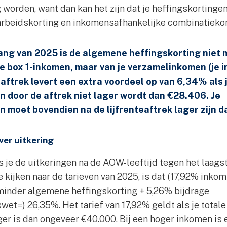
ag worden, want dan kan het zijn dat je heffingskorting
arbeidskorting en inkomensafhankelijke combinatiekort
ang van 2025 is de algemene heffingskorting niet 
je box 1-inkomen, maar van je verzamelinkomen (je i
teaftrek levert een extra voordeel op van 6,34% als 
 door de aftrek niet lager wordt dan €28.406. Je
 moet bovendien na de lijfrenteaftrek lager zijn d
ver uitkering
s je de uitkeringen na de AOW-leeftijd tegen het laagst
 kijken naar de tarieven van 2025, is dat (17,92% inko
inder algemene heffingskorting + 5,26% bijdrage
et=) 26,35%. Het tarief van 17,92% geldt als je totale
hoger is dan ongeveer €40.000. Bij een hoger inkomen is 