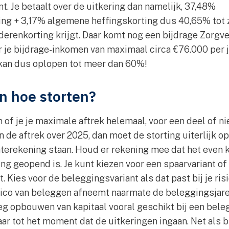
t. Je betaalt over de uitkering dan namelijk, 37,48%
ng + 3,17% algemene heffingskorting dus 40,65% tot 
derenkorting krijgt. Daar komt nog een bijdrage Zorg
r je bijdrage-inkomen van maximaal circa €76.000 per j
 kan dus oplopen tot meer dan 60%!
n hoe storten?
 of je je maximale aftrek helemaal, voor een deel of nie
de aftrek over 2025, dan moet de storting uiterlijk o
enterekening staan. Houd er rekening mee dat het even 
ing geopend is. Je kunt kiezen voor een spaarvariant of
 Kies voor de beleggingsvariant als dat past bij je risi
sico van beleggen afneemt naarmate de beleggingsjare
eg opbouwen van kapitaal vooral geschikt bij een bel
aar tot het moment dat de uitkeringen ingaan. Net als b