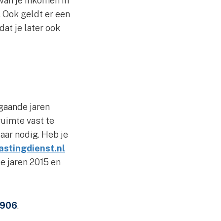
 van je inkomen in
 Ook geldt er een
at je later ook
gaande jaren
ruimte vast te
aar nodig. Heb je
astingdienst.nl
e jaren 2015 en
.906
.