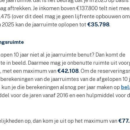
de jaarruimte: dat is het bedrag dat je in 2025 op basis
g aftrekken. Je inkomen boven €137.800 telt niet mee.
.475 (over dit deel mag je geen lijfrente opbouwen omd
n 2025 kan de jaarruimte oplopen tot
€35.798
.
ingsruimte
lopen 10 jaar niet al je jaarruimte benut? Dan komt de
te in beeld. Daarmee mag je onbenutte ruimte uit voor
n, met een maximum van
€42.108
. Om de reserverings
e berekeningen van de jaarruimtes van de afgelopen 10 j
n kun je die berekeningen alsnog per jaar maken op
bel
ddel voor de jaren vanaf 2016 en een hulpmiddel voor d
elijkheden op, dan kom je uit op het maximum van
€77