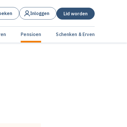
oeken
Inloggen
Lid worden
ren
Pensioen
Schenken & Erven