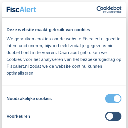
Vijf tips om belastingaangifte
2025 sneller te doen én meer
belasting terug te krijgen
Deze website maakt gebruik van cookies
We gebruiken cookies om de website Fiscalert.nl goed te
1. Reserveer nu 60 minuten in je
laten functioneren, bijvoorbeeld zodat je gegevens niet
agenda voor belastingaangifte
dubbel hoeft in te voeren. Daarnaast gebruiken we
cookies voor het analyseren van het bezoekersgedrag op
Kies een tijdstip waarop je redelijk fris bent.
Fiscalert.nl zodat we de website continu kunnen
Bijvoorbeeld komende zaterdagochtend van 10.00
optimaliseren.
tot 11.00 uur. Behandel deze afspraak alsof je die
hebt met je beste vriend: alleen in een noodgeval
Toestemmingsselectie
mag je annuleren.
Noodzakelijke cookies
2. Begin klein: bereid je aangifte in 5
Voorkeuren
minuten voor