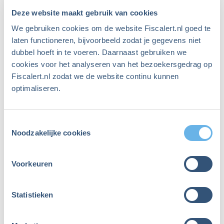
Deze website maakt gebruik van cookies
compensatieregeling. Dat gebeurt vaak via een
extra bedrag in je pensioenpot.
We gebruiken cookies om de website Fiscalert.nl goed te
laten functioneren, bijvoorbeeld zodat je gegevens niet
dubbel hoeft in te voeren. Daarnaast gebruiken we
Is je pensioen al overgezet naar de nieuwe regels,
cookies voor het analyseren van het bezoekersgedrag op
dan heb je hier al informatie over gekregen.
Fiscalert.nl zodat we de website continu kunnen
optimaliseren.
Is je pensioen nog niet overgezet? Dan moet je
extra opletten om geen compensatie mis te lopen:
Toestemmingsselectie
het moment waarop je van baan wisselt kan dan
Noodzakelijke cookies
namelijk veel uitmaken!
Voorkeuren
Check of jij compensatie kunt
krijgen
Statistieken
De Autoriteit Financiële Markten (AFM) heeft een