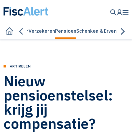
n & beleggen
Verzekeren
Pensioen
Schenken & Erven
ARTIKELEN
Nieuw
pensioenstelsel:
krijg jij
compensatie?