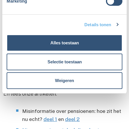
Marketing
handige flyer
gemaakt waarmee je kunt nagaan of
je mogelijk recht hebt op compensatie.
Details tonen
Meer weten?
Alles toestaan
Kijk op:
pensioenduidelijkheid.nl
Selectie toestaan
afm.nl
[https://www.afm.nl/nl-
nl/consumenten/themas/pensioenen]
Weigeren
En lees onze artikelen:
Misinformatie over pensioenen: hoe zit het
nu echt?
deel 1
en
deel 2