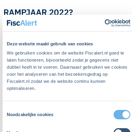
RAMPJAAR 2022?
Het houdt nog niet op. In 2022 zakken zowel
aandelen als obligaties fors in waarde. Het verlies
bij pensioenfondsen bedraagt honderden
Deze website maakt gebruik van cookies
miljarden. De oorzaak is een forse rentestijging. De
We gebruiken cookies om de website Fiscalert.nl goed te
lange rente schiet dat jaar omhoog van 0,30% naar
laten functioneren, bijvoorbeeld zodat je gegevens niet
2,58%.
dubbel hoeft in te voeren. Daarnaast gebruiken we cookies
voor het analyseren van het bezoekersgedrag op
Fiscalert.nl zodat we de website continu kunnen
Dat laatste is echter goed nieuws. Omgerekend
optimaliseren.
naar het eerdere voorbeeld van de
pensioenverplichtingen: die zakken van 181,4 naar
Toestemmingsselectie
129,7. De daling van de verplichtingen is zelfs
Noodzakelijke cookies
groter dan het verlies op de beleggingen. Ondanks
de slechte beleggingsresultaten stijgt dus de